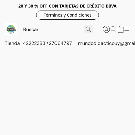
20 Y 30 % OFF CON TARJETAS DE CRÉDITO BBVA
Términos y Condiciones
Tienda
42222383 / 27064797
mundodidacticouy@gmai