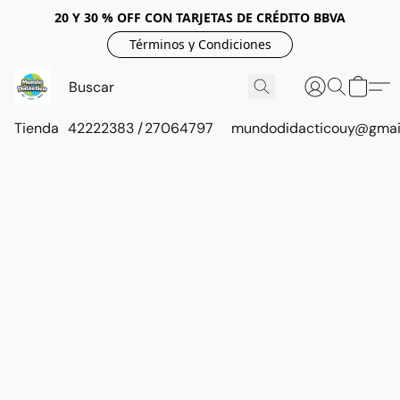
20 Y 30 % OFF CON TARJETAS DE CRÉDITO BBVA
Términos y Condiciones
Tienda
42222383 / 27064797
mundodidacticouy@gmai