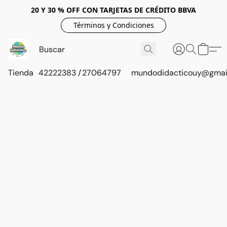
20 Y 30 % OFF CON TARJETAS DE CRÉDITO BBVA
Términos y Condiciones
Tienda
42222383 / 27064797
mundodidacticouy@gmai