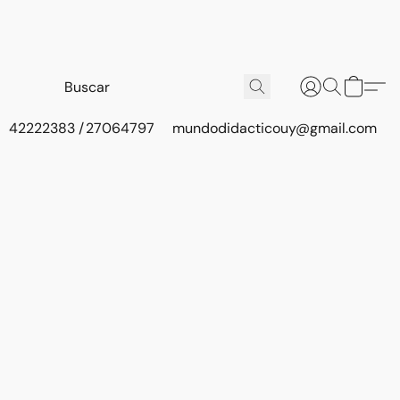
42222383 / 27064797
mundodidacticouy@gmail.com