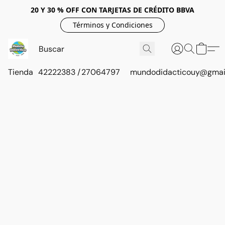
20 Y 30 % OFF CON TARJETAS DE CRÉDITO BBVA
Términos y Condiciones
Tienda
42222383 / 27064797
mundodidacticouy@gmai