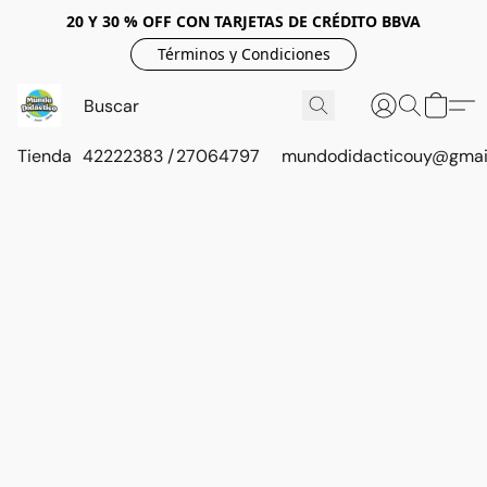
20 Y 30 % OFF CON TARJETAS DE CRÉDITO BBVA
Términos y Condiciones
Tienda
42222383 / 27064797
mundodidacticouy@gmai