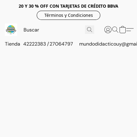
20 Y 30 % OFF CON TARJETAS DE CRÉDITO BBVA
Términos y Condiciones
Tienda
42222383 / 27064797
mundodidacticouy@gmai