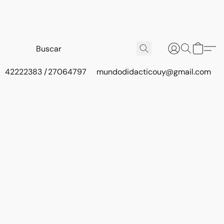
42222383 / 27064797
mundodidacticouy@gmail.com