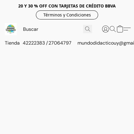
20 Y 30 % OFF CON TARJETAS DE CRÉDITO BBVA
Términos y Condiciones
Tienda
42222383 / 27064797
mundodidacticouy@gmai