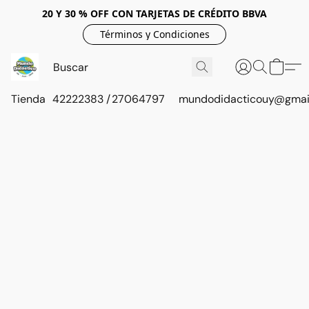
20 Y 30 % OFF CON TARJETAS DE CRÉDITO BBVA
Términos y Condiciones
Tienda
42222383 / 27064797
mundodidacticouy@gmai