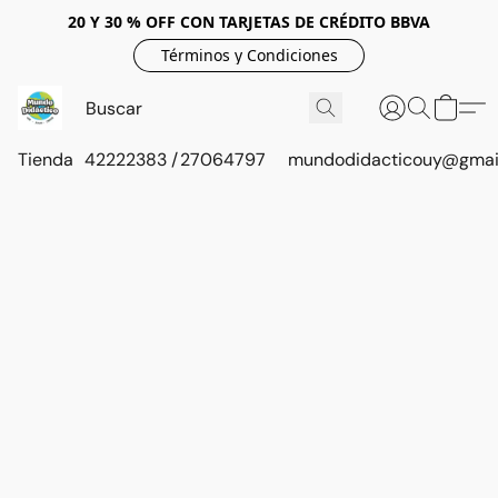
20 Y 30 % OFF CON TARJETAS DE CRÉDITO BBVA
Términos y Condiciones
Tienda
42222383 / 27064797
mundodidacticouy@gmai