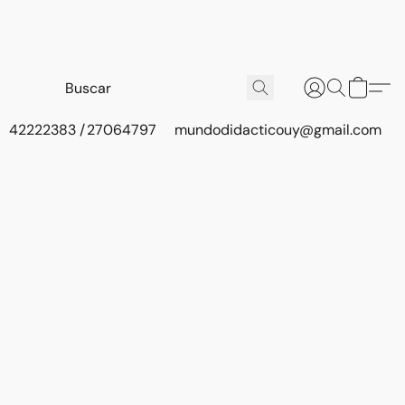
42222383 / 27064797
mundodidacticouy@gmail.com