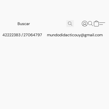
42222383 / 27064797
mundodidacticouy@gmail.com