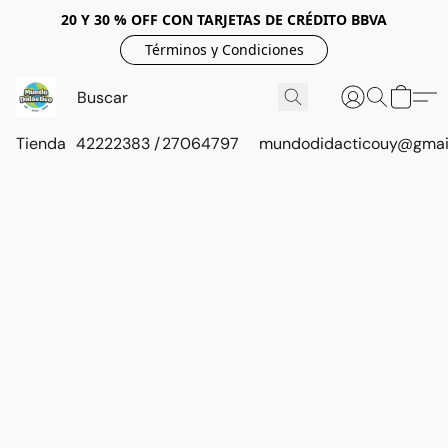
20 Y 30 % OFF CON TARJETAS DE CRÉDITO BBVA
Términos y Condiciones
Tienda
42222383 / 27064797
mundodidacticouy@gmai