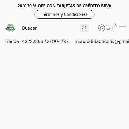
20 Y 30 % OFF CON TARJETAS DE CRÉDITO BBVA
Términos y Condiciones
Tienda
42222383 / 27064797
mundodidacticouy@gmai