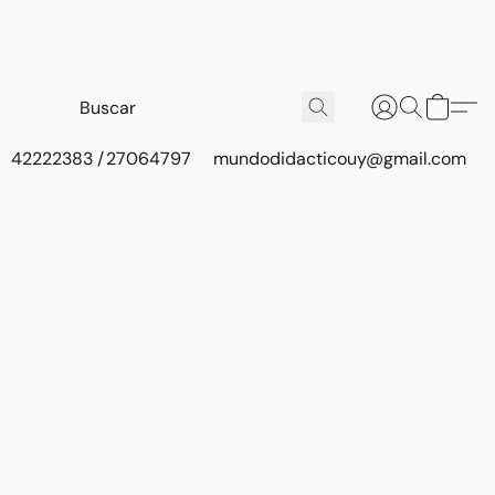
42222383 / 27064797
mundodidacticouy@gmail.com