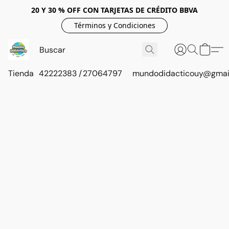
20 Y 30 % OFF CON TARJETAS DE CRÉDITO BBVA
Términos y Condiciones
Tienda
42222383 / 27064797
mundodidacticouy@gmai