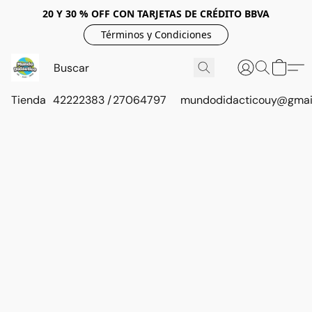
20 Y 30 % OFF CON TARJETAS DE CRÉDITO BBVA
Términos y Condiciones
Tienda
42222383 / 27064797
mundodidacticouy@gmai