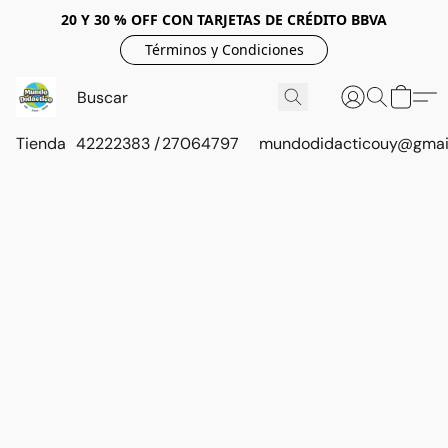
20 Y 30 % OFF CON TARJETAS DE CRÉDITO BBVA
Términos y Condiciones
Tienda
42222383 / 27064797
mundodidacticouy@gmai