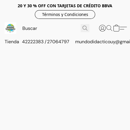
20 Y 30 % OFF CON TARJETAS DE CRÉDITO BBVA
Términos y Condiciones
Tienda
42222383 / 27064797
mundodidacticouy@gmai