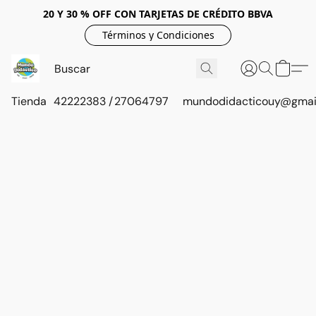
20 Y 30 % OFF CON TARJETAS DE CRÉDITO BBVA
Términos y Condiciones
Tienda
42222383 / 27064797
mundodidacticouy@gmai