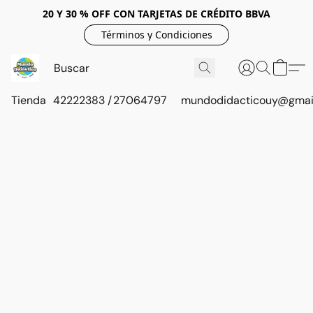
20 Y 30 % OFF CON TARJETAS DE CRÉDITO BBVA
Términos y Condiciones
Tienda
42222383 / 27064797
mundodidacticouy@gmai