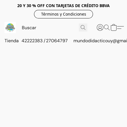
20 Y 30 % OFF CON TARJETAS DE CRÉDITO BBVA
Términos y Condiciones
Tienda
42222383 / 27064797
mundodidacticouy@gmai