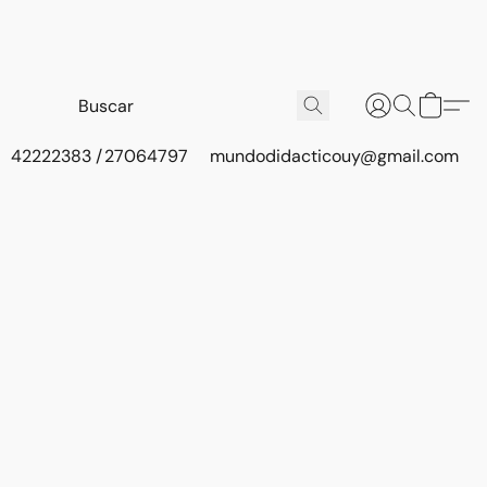
42222383 / 27064797
mundodidacticouy@gmail.com