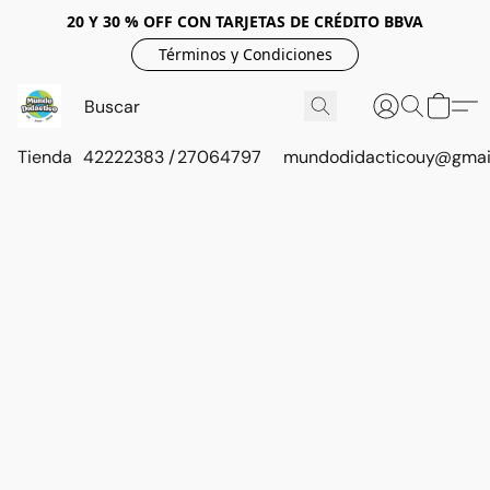
20 Y 30 % OFF CON TARJETAS DE CRÉDITO BBVA
Términos y Condiciones
Tienda
42222383 / 27064797
mundodidacticouy@gmai