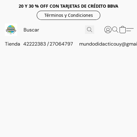
20 Y 30 % OFF CON TARJETAS DE CRÉDITO BBVA
Términos y Condiciones
Tienda
42222383 / 27064797
mundodidacticouy@gmai