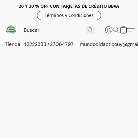
20 Y 30 % OFF CON TARJETAS DE CRÉDITO BBVA
Términos y Condiciones
Tienda
42222383 / 27064797
mundodidacticouy@gmai