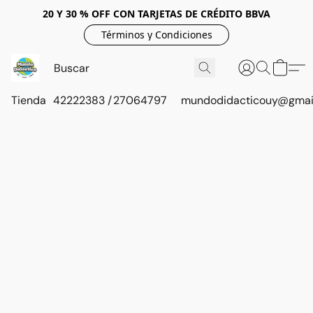
20 Y 30 % OFF CON TARJETAS DE CRÉDITO BBVA
Términos y Condiciones
Tienda
42222383 / 27064797
mundodidacticouy@gmai