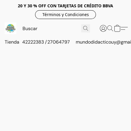
20 Y 30 % OFF CON TARJETAS DE CRÉDITO BBVA
Términos y Condiciones
Tienda
42222383 / 27064797
mundodidacticouy@gmai