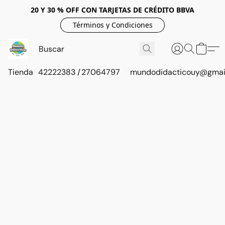
20 Y 30 % OFF CON TARJETAS DE CRÉDITO BBVA
Términos y Condiciones
Tienda
42222383 / 27064797
mundodidacticouy@gmai