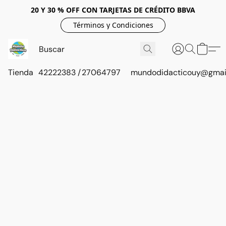
20 Y 30 % OFF CON TARJETAS DE CRÉDITO BBVA
Términos y Condiciones
Tienda
42222383 / 27064797
mundodidacticouy@gmai