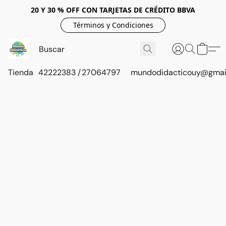
20 Y 30 % OFF CON TARJETAS DE CRÉDITO BBVA
Términos y Condiciones
Tienda
42222383 / 27064797
mundodidacticouy@gmai