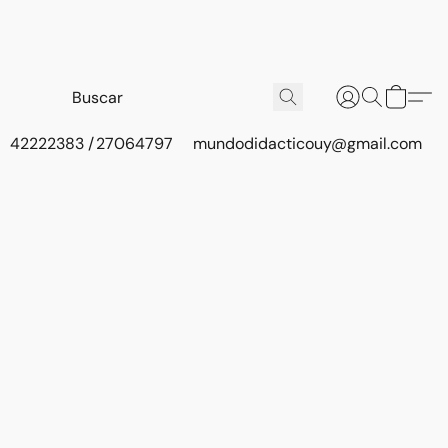
42222383 / 27064797
mundodidacticouy@gmail.com