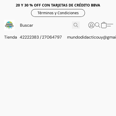
20 Y 30 % OFF CON TARJETAS DE CRÉDITO BBVA
Términos y Condiciones
Tienda
42222383 / 27064797
mundodidacticouy@gmai