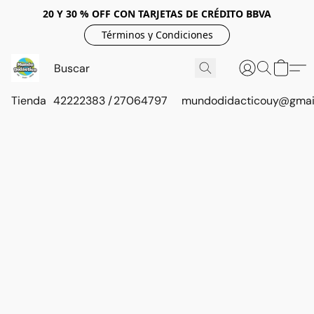
20 Y 30 % OFF CON TARJETAS DE CRÉDITO BBVA
Términos y Condiciones
Tienda
42222383 / 27064797
mundodidacticouy@gmai