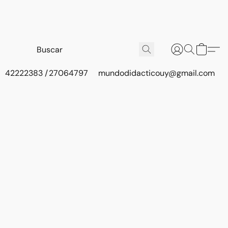
42222383 / 27064797
mundodidacticouy@gmail.com