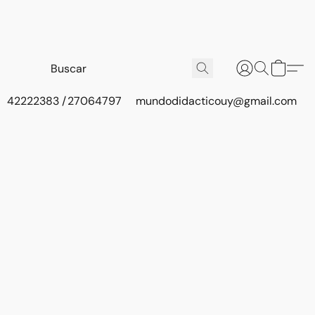
42222383 / 27064797
mundodidacticouy@gmail.com