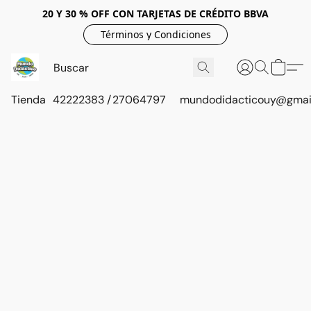
20 Y 30 % OFF CON TARJETAS DE CRÉDITO BBVA
Términos y Condiciones
Tienda
42222383 / 27064797
mundodidacticouy@gmai