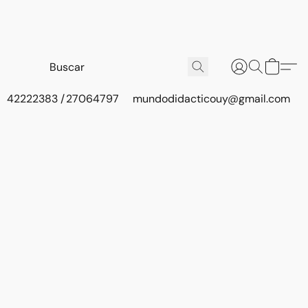
42222383 / 27064797
mundodidacticouy@gmail.com