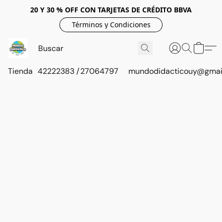
20 Y 30 % OFF CON TARJETAS DE CRÉDITO BBVA
Términos y Condiciones
Tienda
42222383 / 27064797
mundodidacticouy@gmai