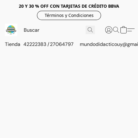
20 Y 30 % OFF CON TARJETAS DE CRÉDITO BBVA
Términos y Condiciones
Tienda
42222383 / 27064797
mundodidacticouy@gmai