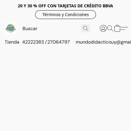
20 Y 30 % OFF CON TARJETAS DE CRÉDITO BBVA
Términos y Condiciones
Tienda
42222383 / 27064797
mundodidacticouy@gmai