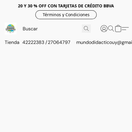
20 Y 30 % OFF CON TARJETAS DE CRÉDITO BBVA
Términos y Condiciones
Tienda
42222383 / 27064797
mundodidacticouy@gmai