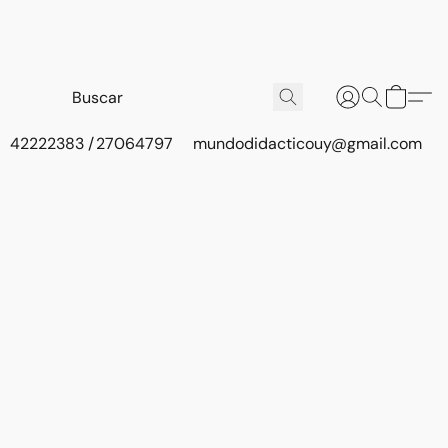
42222383 / 27064797
mundodidacticouy@gmail.com