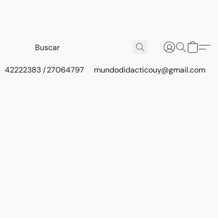
42222383 / 27064797
mundodidacticouy@gmail.com