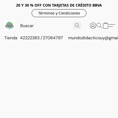
20 Y 30 % OFF CON TARJETAS DE CRÉDITO BBVA
Términos y Condiciones
Tienda
42222383 / 27064797
mundodidacticouy@gmai