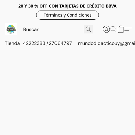
20 Y 30 % OFF CON TARJETAS DE CRÉDITO BBVA
Términos y Condiciones
Tienda
42222383 / 27064797
mundodidacticouy@gmai