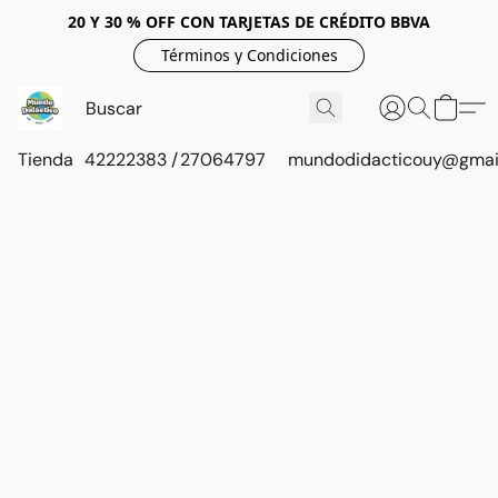
20 Y 30 % OFF CON TARJETAS DE CRÉDITO BBVA
Términos y Condiciones
Tienda
42222383 / 27064797
mundodidacticouy@gmai