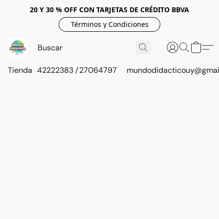
20 Y 30 % OFF CON TARJETAS DE CRÉDITO BBVA
Términos y Condiciones
Tienda
42222383 / 27064797
mundodidacticouy@gmai