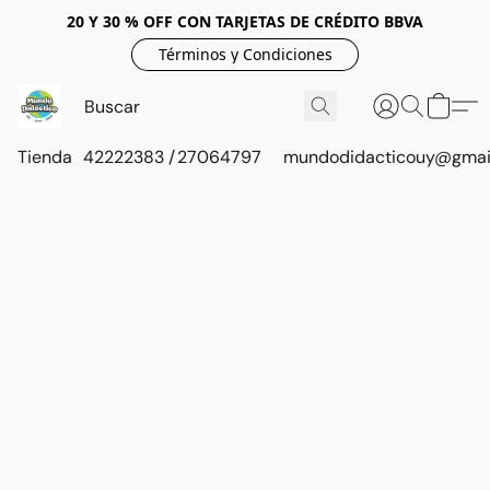
20 Y 30 % OFF CON TARJETAS DE CRÉDITO BBVA
Términos y Condiciones
Tienda
42222383 / 27064797
mundodidacticouy@gmai